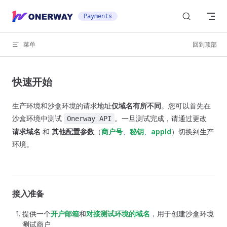
Skip to content
Payments
菜单
回到顶部
快速开始
生产环境和沙盒环境的请求地址
仅域名有所不同
。您可以首先在
沙盒环境中测试
。一旦测试完成，请通过更改
Onerway API
请求域名
和
其他配置参数
（
商户号
、
秘钥
、
appId
）切换到生产
环境。
接入准备
提供一个
开户邮箱
和
对接测试环境的域名
，用于创建沙盒环境
测试商户