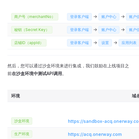
->
->
商户号（merchantNo）
登录客户端
账户中心
账户
->
->
秘钥（Secret Key）
登录客户端
账户中心
账户
->
->
店铺ID（appId）
登录客户端
设置
应用列表
然后，您可以通过沙盒环境来进行集成，我们鼓励在上线项目之
前
在沙盒环境中测试API调用
。
环境
域
沙盒环境
https://sandbox-acq.onerway.c
生产环境
https://acq.onerway.com