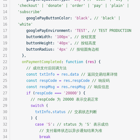
13
'checkout' | 'donate' | 'order' | 'pay' | 'plain' | 
14
'subscribe'
15
    googlePayButtonColor:
 'black'
, 
// 'black' | 
16
'white'
17
    googlePayEnvironment:
 'TEST'
, 
// TEST PRODUCTION
18
    buttonWidth:
 '100px'
, 
// 按钮宽度
19
    buttonHeight:
 '40px'
, 
// 按钮高度
20
    buttonRadius:
 '4px'
 // 按钮圆角边框
21
  },
22
  onPaymentCompleted
:
 function
 (
res
) {
23
    // 成功支付后回调方法
24
    const
 txtInfo
 =
 res
.
data
 // 返回交易结果详情
25
    const
 respCode
 =
 res
.
respCode
 // 响应码
26
    const
 respMsg
 =
 res
.
respMsg
 // 响应信息
27
    if
 (
respCode
 ===
 '20000'
) {
28
      // respCode 为 20000 表示交易正常
29
      switch
 (
30
        txtInfo
.
status
 // 交易状态判断
31
      ) {
32
        case
 'S'
: 
// status 为 'S' 表示成功
33
          // 支付最终状态以异步通知结果为准
34
          break