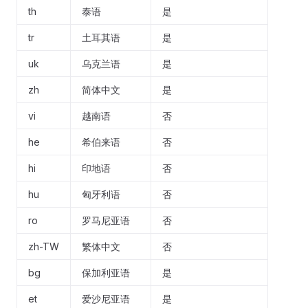
th
泰语
是
tr
土耳其语
是
uk
乌克兰语
是
zh
简体中文
是
vi
越南语
否
he
希伯来语
否
hi
印地语
否
hu
匈牙利语
否
ro
罗马尼亚语
否
zh-TW
繁体中文
否
bg
保加利亚语
是
et
爱沙尼亚语
是