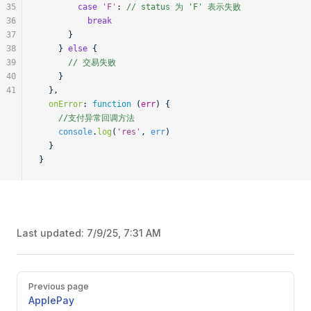
35
        case
 'F'
: 
// status 为 'F' 表示失败
36
          break
37
      }
38
    } 
else
 {
39
      // 交易失败
40
    }
41
  },
  onError
:
 function
 (
err
) {
    //支付异常回调方法
    console
.
log
(
'res'
, 
err
)
  }
}
Last updated:
7/9/25, 7:31 AM
Pager
Previous page
ApplePay