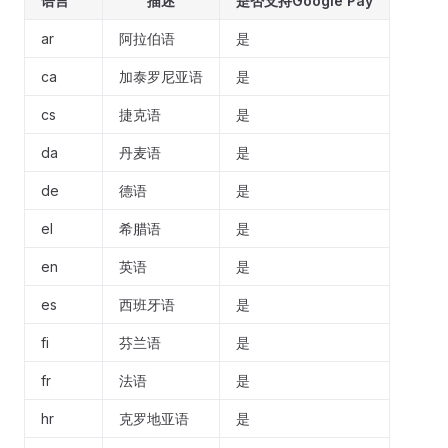
语言
描述
是否支持Google Pay
ar
阿拉伯语
是
ca
加泰罗尼亚语
是
cs
捷克语
是
da
丹麦语
是
de
德语
是
el
希腊语
是
en
英语
是
es
西班牙语
是
fi
芬兰语
是
fr
法语
是
hr
克罗地亚语
是