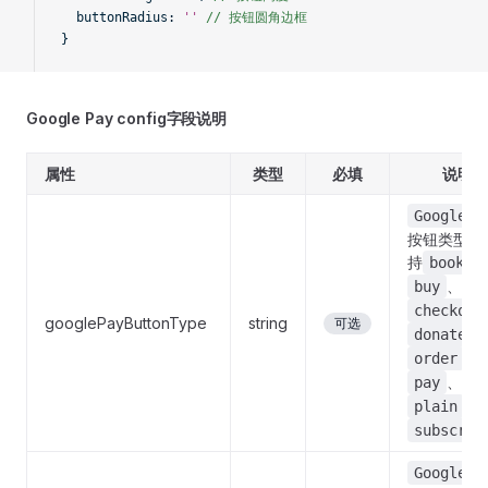
  buttonRadius:
 ''
 // 按钮圆角边框
}
Google Pay config字段说明
属性
类型
必填
说明
Google P
按钮类型，
持
、
book
、
buy
checkout
googlePayButtonType
string
可选
、
donate
、
order
、
pay
、
plain
subscrib
Google P