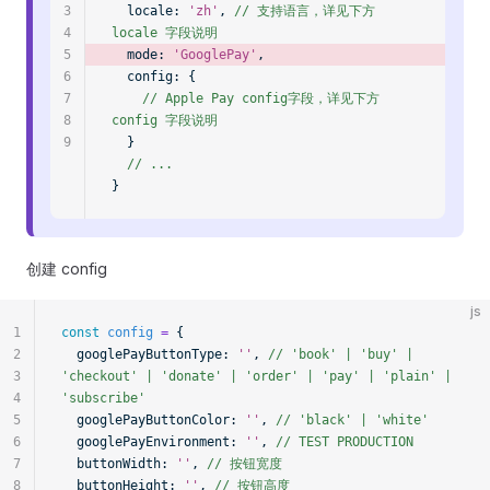
3
  locale:
 'zh'
, 
// 支持语言，详见下方 
4
locale 字段说明
5
  mode:
 'GooglePay'
, 
6
  config:
 {
7
    // Apple Pay config字段，详见下方 
8
config 字段说明
9
  }
  // ...
}
创建 config
js
1
const
 config
 =
 {
2
  googlePayButtonType:
 ''
, 
// 'book' | 'buy' | 
3
'checkout' | 'donate' | 'order' | 'pay' | 'plain' | 
4
'subscribe'
5
  googlePayButtonColor:
 ''
, 
// 'black' | 'white'
6
  googlePayEnvironment:
 ''
, 
// TEST PRODUCTION
7
  buttonWidth:
 ''
, 
// 按钮宽度
8
  buttonHeight:
 ''
, 
// 按钮高度