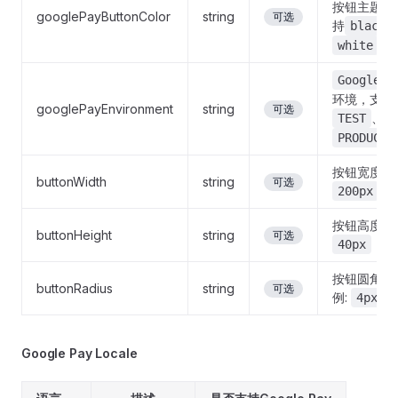
按钮主题，
googlePayButtonColor
string
可选
持
black
white
Google P
环境，支持
googlePayEnvironment
string
可选
、
TEST
PRODUCTI
按钮宽度 例
buttonWidth
string
可选
200px
按钮高度 例
buttonHeight
string
可选
40px
按钮圆角边
buttonRadius
string
可选
例:
4px
Google Pay Locale