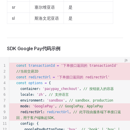
sr
塞尔维亚语
是
sl
斯洛文尼亚语
是
SDK Google Pay代码示例
js
1
const
 transactionId
 =
 '下单接口返回的 transactionId'
2
//当前交易ID
3
const
 redirectUrl
 =
 '下单接口返回的 redirectUrl'
4
const
 options
 =
 {
5
  container:
 'pacypay_checkout'
, 
// 按钮嵌入的容器
6
  locale:
 'zh'
, 
// 支持语言
7
  environment:
 'sandbox'
, 
// sandbox、production
8
  mode:
 'GooglePay'
, 
// GooglePay、ApplePay
9
  redirectUrl:
 redirectUrl
, 
// 此字段由服务端下单接口返
10
回，用于客户端唤起SDK。
11
  config:
 {
12
    googlePayButtonType:
 'buy'
, 
// 'book' | 'buy' | 