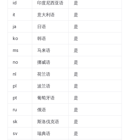
id
印度尼西亚语
是
it
意大利语
是
ja
日语
是
ko
韩语
是
ms
马来语
是
no
挪威语
是
nl
荷兰语
是
pl
波兰语
是
pt
葡萄牙语
是
ru
俄语
是
sk
斯洛伐克语
是
sv
瑞典语
是