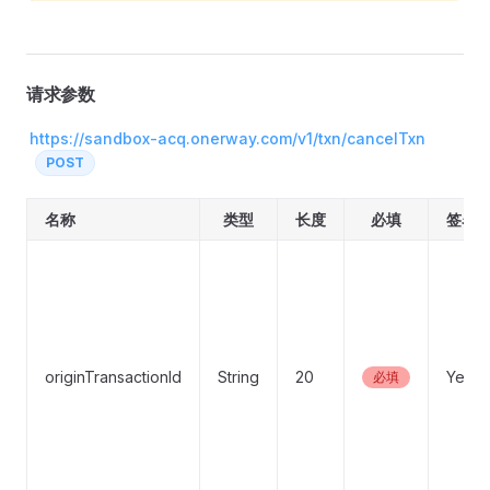
请求参数
https://sandbox-acq.onerway.com/v1/txn/cancelTxn
POST
名称
类型
长度
必填
签名
originTransactionId
String
20
Yes
必填