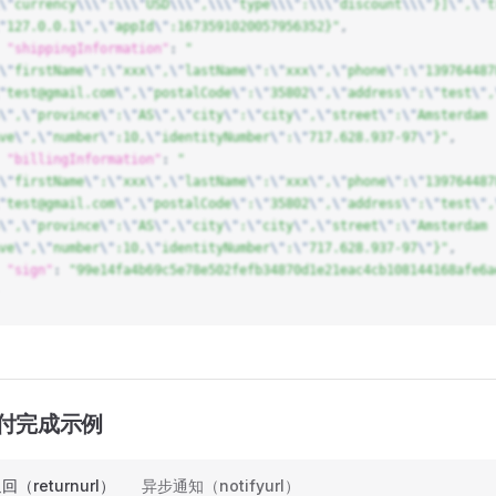
\"
currency
\\\"
:
\\\"
USD
\\\"
,
\\\"
type
\\\"
:
\\\"
discount
\\\"
}]
\"
,
\"
t
"
127.0.0.1
\"
,
\"
appId
\"
:1673591020057956352}"
,
  "shippingInformation"
: 
"
\"
firstName
\"
:
\"
xxx
\"
,
\"
lastName
\"
:
\"
xxx
\"
,
\"
phone
\"
:
\"
139764487
"
test@gmail.com
\"
,
\"
postalCode
\"
:
\"
35802
\"
,
\"
address
\"
:
\"
test
\"
,
\"
,
\"
province
\"
:
\"
AS
\"
,
\"
city
\"
:
\"
city
\"
,
\"
street
\"
:
\"
Amsterdam 
ve
\"
,
\"
number
\"
:10,
\"
identityNumber
\"
:
\"
717.628.937-97
\"
}"
,
  "billingInformation"
: 
"
\"
firstName
\"
:
\"
xxx
\"
,
\"
lastName
\"
:
\"
xxx
\"
,
\"
phone
\"
:
\"
139764487
"
test@gmail.com
\"
,
\"
postalCode
\"
:
\"
35802
\"
,
\"
address
\"
:
\"
test
\"
,
\"
,
\"
province
\"
:
\"
AS
\"
,
\"
city
\"
:
\"
city
\"
,
\"
street
\"
:
\"
Amsterdam 
ve
\"
,
\"
number
\"
:10,
\"
identityNumber
\"
:
\"
717.628.937-97
\"
}"
,
  "sign"
: 
"99e14fa4b69c5e78e502fefb34870d1e21eac4cb108144168afe6a
付完成示例
（returnurl）
异步通知（notifyurl）