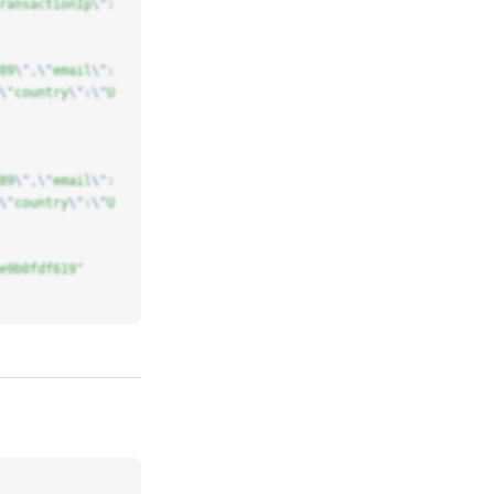
ransactionIp
\"
:
89
\"
,
\"
email
\"
:
\"
country
\"
:
\"
U
89
\"
,
\"
email
\"
:
\"
country
\"
:
\"
U
e9b0fdf619"