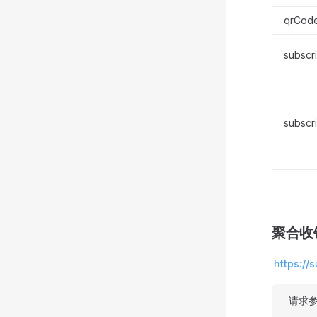
qrCod
subscr
subscr
聚合收
https:/
请求