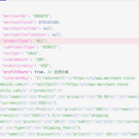
  "merchantNo"
: 
"800079"
,
  "merchantTxnId"
: 
670245160
,
  "merchantTxnTime"
: 
null
,
  "merchantTxnTimeZone"
: 
null
,
  "productType"
: 
"
ALL
"
, 
  "subProductType"
: 
"DIRECT"
,
  "txnType"
: 
"SALE"
,
  "orderAmount"
: 
"200"
,
  "orderCurrency"
: 
"USD"
,
  "profitShare"
: 
true
, 
// 启用分账
  "txnOrderMsg"
: 
"{
\"
returnUrl
\"
:
\"
https:
\/\/
www.merchant-store-
ebsite.com
\/\"
,
\"
notifyUrl
\"
:
\"
https:
\/\/
www.merchant-store-
otify.com
\/\"
,
\"
products
\"
:
\"
{
\\\"
name
\\\"
:
\\\"
Pro1
\\\"
,
\\\"
price
\\\"
:
\\\"
50.00
\\\"
,
\\\"
num
\\
"
currency
\\\"
:
\\\"
USD
\\\"
},
\\\"
name
\\\"
:
\\\"
Pro2
\\\"
,
\\\"
price
\\\"
:
\\\"
100
\\\"
,
\\\"
num
\\\"
:
rrency
\\\"
:
\\\"
USD
\\\"
},{
\\\"
name
\\\"
:
\\\"
shipping 
ee
\\\"
,
\\\"
price
\\\"
:
\\\"
10
\\\"
,
\\\"
num
\\\"
:
\\\"
1
\\\"
,
\\\"
curren
\"
,
\\\"
type
\\\"
:
\\\"
shipping_fee
\\\"
},
\\\"
name
\\\"
:
\\\"
discount
\\\"
,
\\\"
price
\\\"
:
\\\"
-10
\\\"
,
\\\"
num
\