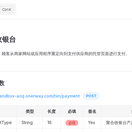
K
收银台
：顾客从商家网站或应用程序重定向到支付供应商的托管页面进行支付。
数
/sandbox-acq.onerway.com/txn/payment
POST
类型
长度
必填
签名
ctType
String
16
Yes
聚合收银台产
必填