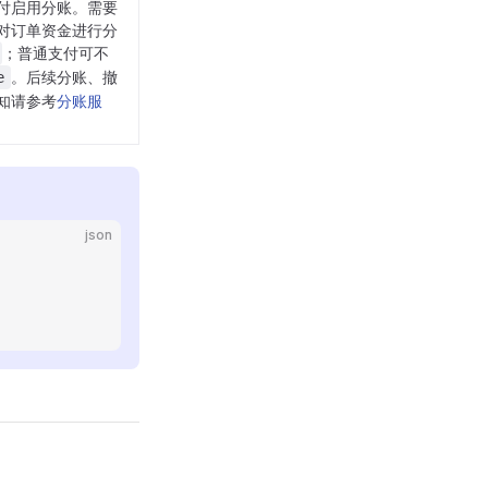
付启用分账。需要
对订单资金进行分
；普通支付可不
。后续分账、撤
e
知请参考
分账服
json