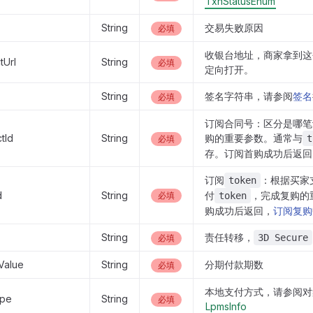
TxnStatusEnum
String
交易失败原因
必填
收银台地址，商家拿到这
tUrl
String
必填
定向打开。
String
签名字符串，请参阅
签名
必填
订阅合同号：区分是哪笔
tId
String
购的重要参数。通常与
t
必填
存。订阅首购成功后返回
订阅
：根据买家
token
d
String
付
，完成复购的
必填
token
购成功后返回，
订阅复购
String
责任转移，
3D Secure
必填
Value
String
分期付款期数
必填
本地支付方式，请参阅对
ype
String
必填
LpmsInfo