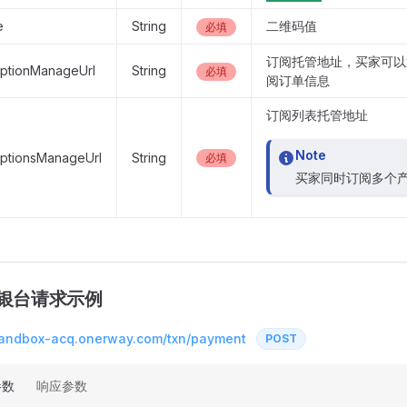
e
String
二维码值
必填
订阅托管地址，买家可以
iptionManageUrl
String
必填
阅订单信息
订阅列表托管地址
Note
iptionsManageUrl
String
必填
买家同时订阅多个
银台请求示例
/sandbox-acq.onerway.com/txn/payment
POST
参数
响应参数