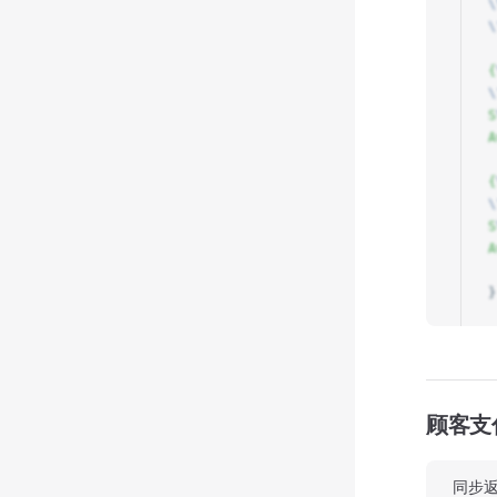
\
\
{
\
S
A
{
\
S
A
}
顾客支
同步返回