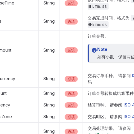
nseTime
String
必填
HH:mm:ss
交易完成时间，格式为
e
String
必填
HH:mm:ss
订单金额。
Note
mount
String
必填
如有小数，保留两
交易订单币种。 请参阅
urrency
String
必填
码
unt
String
订单金额转换成结算币种
必填
rency
String
结算币种。 请参阅
ISO 
必填
meZone
String
交易时区。 请参阅
ISO 
必填
交易处理结果。 请参阅
String
必填