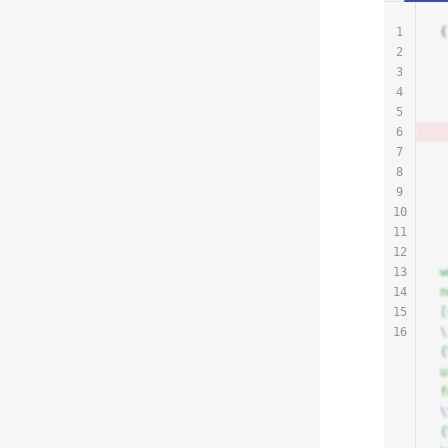
1
{
2
3
4
5
6
7
8
9
10
11
12
13
w
14
n
15
[
16
\
{
u
f
\
{