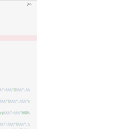
json
\"
:
\\\"
2
\\\"
,
\\
\\\"
1
\\\"
,
\\\"
c
cy
\\\"
:
\\\"
USD
\
\\"
:
\\\"
1
\\\"
,
\