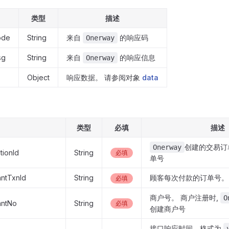
类型
描述
ode
String
来自
的响应码
Onerway
sg
String
来自
的响应信息
Onerway
Object
响应数据。 请参阅对象
data
类型
必填
描述
创建的交易订
Onerway
tionId
String
必填
单号
ntTxnId
String
顾客每次付款的订单号。
必填
商户号。 商户注册时,
O
antNo
String
必填
创建商户号
接口响应时间，格式为