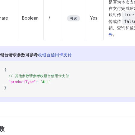
是否为本次支
在支付完成后
账时传
true
Share
Boolean
/
Yes
可选
传或传
fals
销、查询和通
务
。
银台请求参数可参考
收银台信用卡支付
{
  // 其他参数请参考收银台信用卡支付
  "productType"
: 
"ALL"
}
数