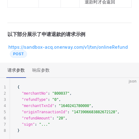
退款时才会返回
以下部分展示了申请退款的请求示例
https://sandbox-acq.onerway.com/v1/txn/onlineRefund
POST
请求参数
响应参数
json
1
{
2
  "merchantNo"
: 
"800037"
,
3
  "refundType"
: 
"0"
,
4
  "merchantTxnId"
: 
"1640241780000"
,
5
  "originTransactionId"
: 
"1473906683882672128"
,
6
  "refundAmount"
: 
"20"
,
7
  "sign"
: 
"..."
8
}