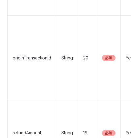
originTransactionId
String
20
Yes
必填
refundAmount
String
19
Yes
必填