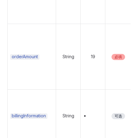
orderAmount
String
19
必填
billingInformation
String
可选