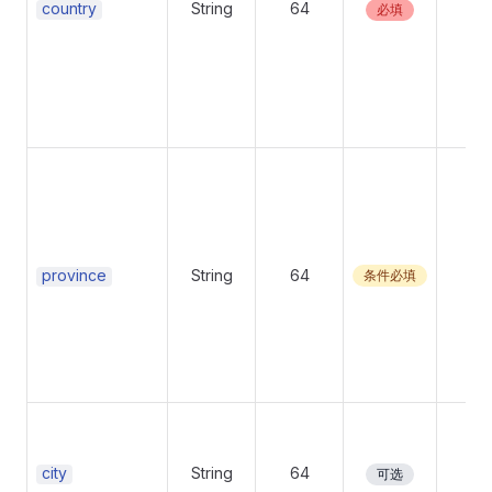
country
String
64
No
必填
province
String
64
No
条件必填
city
String
64
No
可选