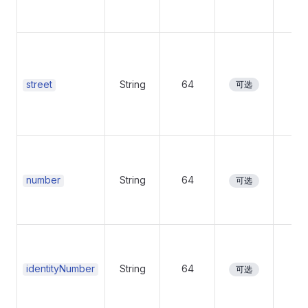
street
String
64
No
可选
number
String
64
No
可选
identityNumber
String
64
No
可选