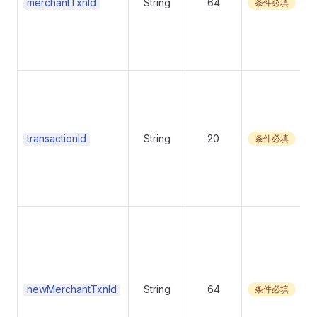
merchantTxnId
String
64
条件必填
transactionId
String
20
条件必填
newMerchantTxnId
String
64
条件必填