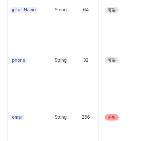
jpLastName
String
64
No
可选
phone
String
32
No
可选
email
String
256
No
必填