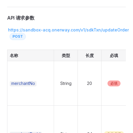
API 请求参数
https://sandbox-acq.onerway.com/v1/sdkTxn/updateOrder
POST
名称
类型
长度
必填
merchantNo
String
20
必填