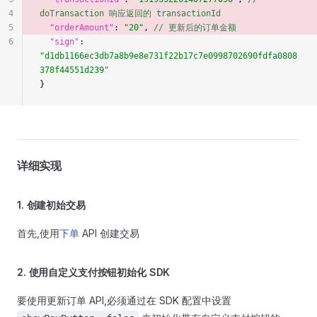
4
doTransaction 响应返回的 transactionId
5
  "orderAmount"
: 
"20"
, 
// 更新后的订单金额
6
  "sign"
: 
"d1db1166ec3db7a8b9e8e731f22b17c7e0998702690fdfa0808
378f44551d239"
}
详细实现
1. 创建初始交易
首先,使用
下单
API 创建交易
2. 使用自定义支付按钮初始化 SDK
要使用更新订单 API,必须通过在 SDK 配置中设置