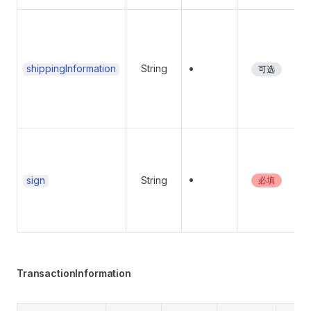
shippingInformation
String
可选
sign
String
必填
TransactionInformation