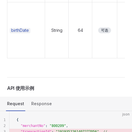
birthDate
String
64
No
可选
API 使用示例
Request
Response
json
1
{
2
  "merchantNo"
: 
"800209"
,
3
  "transactionId"
: 
"1919352261407277056"
, 
// 