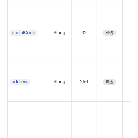
postalCode
String
32
No
可选
address
String
256
No
可选