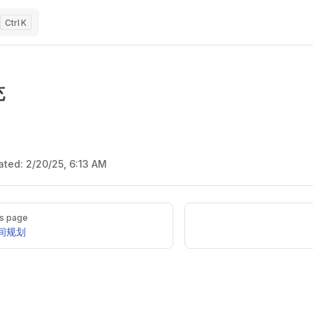
K
充
ated:
2/20/25, 6:13 AM
s page
间规划