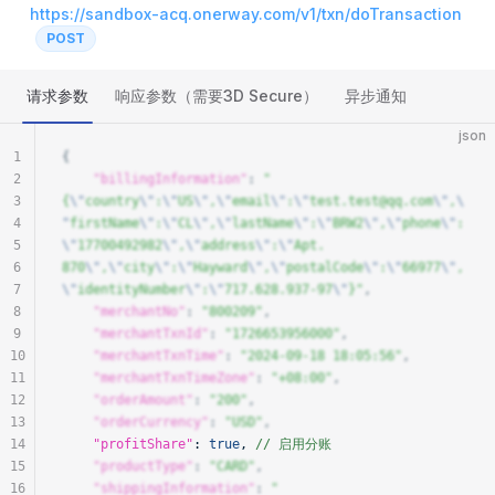
https://sandbox-acq.onerway.com/v1/txn/doTransaction
POST
请求参数
响应参数（需要3D Secure）
异步通知
json
1
{
2
    "billingInformation"
: 
"
3
{
\"
country
\"
:
\"
US
\"
,
\"
email
\"
:
\"
test.test@qq.com
\"
,
\
4
"
firstName
\"
:
\"
CL
\"
,
\"
lastName
\"
:
\"
BRW2
\"
,
\"
phone
\"
:
5
\"
17700492982
\"
,
\"
address
\"
:
\"
Apt. 
6
870
\"
,
\"
city
\"
:
\"
Hayward
\"
,
\"
postalCode
\"
:
\"
66977
\"
,
7
\"
identityNumber
\"
:
\"
717.628.937-97
\"
}"
,
8
    "merchantNo"
: 
"800209"
,
9
    "merchantTxnId"
: 
"1726653956000"
,
10
    "merchantTxnTime"
: 
"2024-09-18 18:05:56"
,
11
    "merchantTxnTimeZone"
: 
"+08:00"
,
12
    "orderAmount"
: 
"200"
,
13
    "orderCurrency"
: 
"USD"
,
14
    "profitShare"
: 
true
, 
// 启用分账
15
    "productType"
: 
"CARD"
,
16
    "shippingInformation"
: 
"