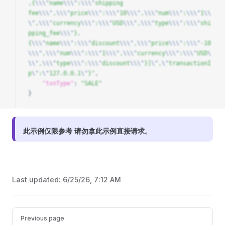
,{
\\\"
name
\\\"
:
\\\"
shipping 
fee
\\\"
,
\\\"
price
\\\"
:
\\\"
10
\\\"
,
\\\"
num
\\\"
:
\\\"
1
\\
\"
,
\\\"
currency
\\\"
:
\\\"
USD
\\\"
,
\\\"
type
\\\"
:
\\\"
shi
pping_fee
\\\"
},
{
\\\"
name
\\\"
:
\\\"
discount
\\\"
,
\\\"
price
\\\"
:
\\\"
-10
\\\"
,
\\\"
num
\\\"
:
\\\"
1
\\\"
,
\\\"
currency
\\\"
:
\\\"
USD
\
\\"
,
\\\"
type
\\\"
:
\\\"
discount
\\\"
}]
\"
,
\"
transactionI
p
\"
:
\"
127.0.0.1
\"
}"
,
    "txnType"
: 
"SALE"
}
此示例仅限参考 请勿拿此示例直接请求。
Last updated:
6/25/26, 7:12 AM
Pager
Previous page