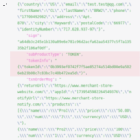
17
{
\"
country
\"
:
\"
US
\"
,
\"
email
\"
:
\"
test.test@qq.com
\"
,
\
"
firstName
\"
:
\"
CL
\"
,
\"
lastName
\"
:
\"
BRW2
\"
,
\"
phone
\"
:
\"
17700492982
\"
,
\"
address
\"
:
\"
Apt. 
870
\"
,
\"
city
\"
:
\"
Hayward
\"
,
\"
postalCode
\"
:
\"
66977
\"
,
\"
identityNumber
\"
:
\"
717.628.937-97
\"
}"
,
    "sign"
: 
"a64db3c245e1b130a89e6e781c96d2acfa62aa54377c5f7a135
35b2f186af0df"
,
    "subProductType"
: 
"TOKEN"
, 
    "tokenInfo"
: 
"
{
\"
tokenId
\"
:
\"
0b3993ef0742f7f5ae85274a514bd00e9a502
6eb23b08c7c83bc7c40b472ea5d
\"
}"
, 
    "txnOrderMsg"
: 
"
{
\"
returnUrl
\"
:
\"
https://www.merchant-store-
website.com/
\"
,
\"
appId
\"
:
\"
1739545982264549376
\"
,
\"
n
otifyUrl
\"
:
\"
https://www.merchant-store-
notify.com/
\"
,
\"
products
\"
:
\"
[{
\\\"
name
\\\"
:
\\\"
Pro1
\\\"
,
\\\"
price
\\\"
:
\\\"
50.00
\
\\"
,
\\\"
num
\\\"
:
\\\"
2
\\\"
,
\\\"
currency
\\\"
:
\\\"
USD
\\
\"
},
{
\\\"
name
\\\"
:
\\\"
Pro2
\\\"
,
\\\"
price
\\\"
:
\\\"
100
\\\"
,
\\\"
num
\\\"
:
\\\"
1
\\\"
,
\\\"
currency
\\\"
:
\\\"
USD
\\\"
}