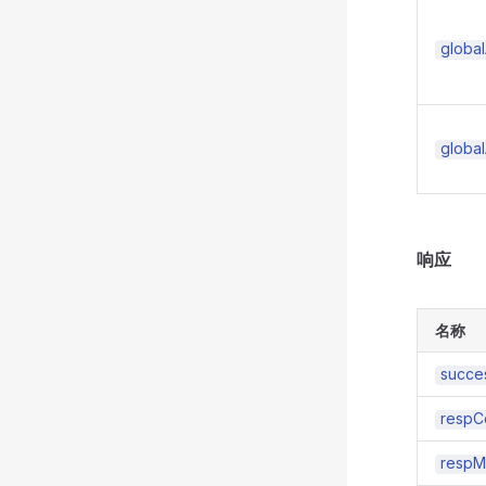
globa
globa
响应
名称
succe
respC
respM