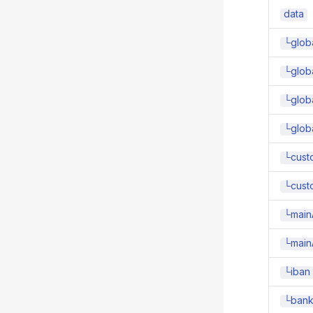
data
└glob
└glob
└glob
└glob
└cust
└cust
└main
└main
└iban
└ban