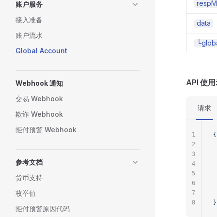
respM
账户服务
接入准备
data
账户流水
└glob
Global Account
API 使
Webhook 通知
交易 Webhook
请求
欺诈 Webhook
拒付预警 Webhook
1
{
2
3
参考文档
4
5
货币支持
6
枚举值
7
8
}
拒付预警原因代码