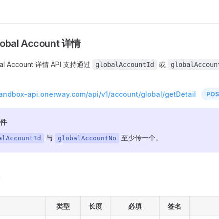
obal Account 详情
al Account 详情 API 支持通过
或
globalAccountId
globalAccoun
sandbox-api.onerway.com/api/v1/account/global/getDetail
PO
件
与
至少传一个。
alAccountId
globalAccountNo
类型
长度
必填
签名