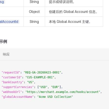
sg
String
提示或错误说明。
Object
创建后的 Global Account 信息。
alAccountId
String
本地 Global Account 主键。
用示例
响应
  "requestId"
: 
"REQ-GA-20260423-0001"
,
  "customerId"
: 
"CUS-EXAMPLE-001"
,
  "bankCountry"
: 
"US"
,
  "supportCurrencies"
: [
"USD"
, 
"EUR"
],
  "webhookUrl"
: 
"https://merchant.example.com/hooks/account"
,
  "globalAccountName"
: 
"Acme USD Collection"