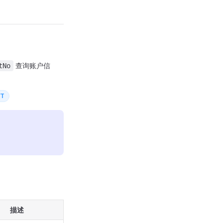
查询账户信
tNo
ST
描述