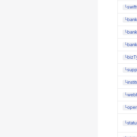
└swif
└bank
└ban
└bank
└bizT
└supp
└instit
└webh
└opera
└statu