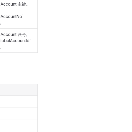
l Account 主键。
lAccountNo`
。
l Account 账号。
lobalAccountId`
。