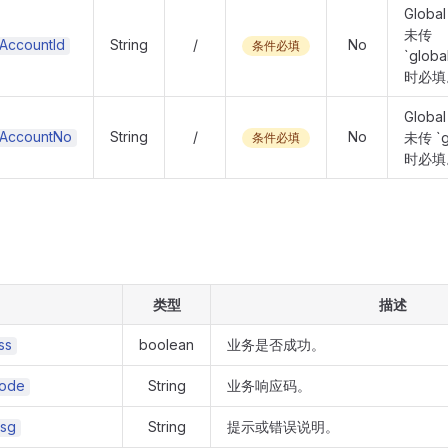
Globa
未传
lAccountId
String
/
No
条件必填
`globa
时必填
Globa
lAccountNo
String
/
No
未传 `g
条件必填
时必填
类型
描述
ss
boolean
业务是否成功。
ode
String
业务响应码。
sg
String
提示或错误说明。