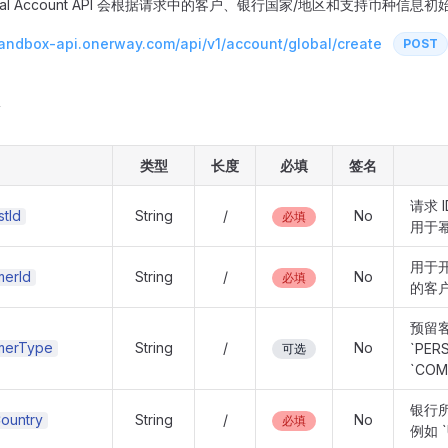
obal Account API 会根据请求中的客户、银行国家/地区和支持币种信息
sandbox-api.onerway.com/api/v1/account/global/create
POST
类型
长度
必填
签名
请求 
tId
String
/
No
必填
用于
用于开通
merId
String
/
No
必填
的客
预留
merType
String
/
No
`PER
可选
`COM
银行
ountry
String
/
No
必填
例如 `