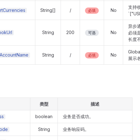
支持
rtCurrencies
String[]
/
No
必填
`["US
异步通
okUrl
String
200
No
必须是
可选
长度不
Globa
lAccountName
String
/
No
必填
展示
类型
描述
ss
boolean
业务是否成功。
ode
String
业务响应码。