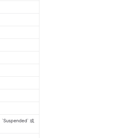
`、`Suspended` 或