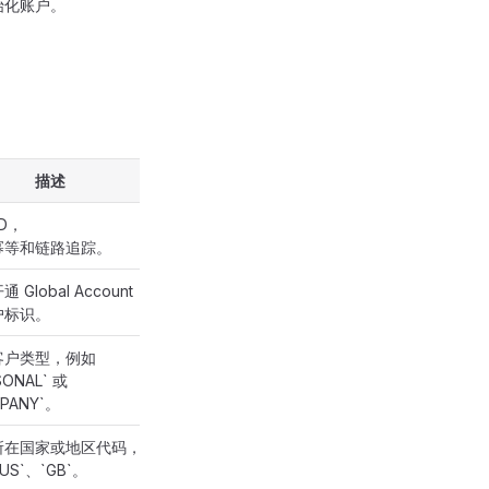
初始化账户。
描述
ID，
幂等和链路追踪。
 Global Account
户标识。
客户类型，例如
SONAL` 或
PANY`。
所在国家或地区代码，
US`、`GB`。